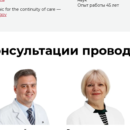
Опыт работы 45 лет
nic for the continuity of care —
.gov
нсультации прово