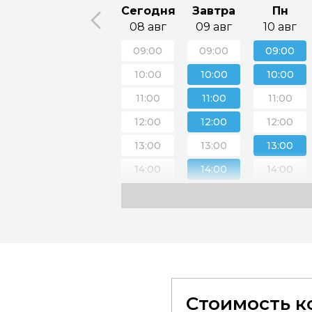
Сегодня
Завтра
Пн
08 авг
09 авг
10 авг
09:00
09:00
09:00
10:00
10:00
10:00
11:00
11:00
11:00
12:00
12:00
12:00
13:00
13:00
13:00
14:00
14:00
14:00
15:00
15:00
15:00
16:00
16:00
16:00
17:00
17:00
17:00
18:00
18:00
18:00
19:00
19:00
19:00
Стоимость к
20:00
20:00
20:00