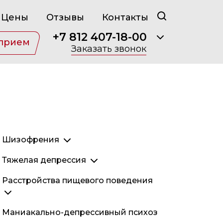
Цены
Отзывы
Контакты
+7 812 407-18-00
 прием
Заказать звонок
Шизофрения
Параноидная шизофрения
Тяжелая депрессия
Кататоническая шизофрения
Затяжная депрессия
Расстройства пищевого поведения
Простая шизофрения
Эндогенная депрессия
Гебефреническая шизофрения
Послеродовая депрессия
Анорексия
Маниакально-депрессивный психоз
Неврозоподобная шизофрения