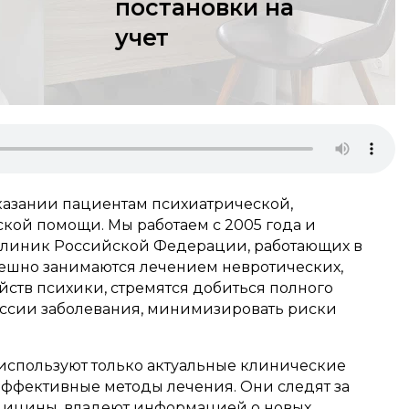
постановки на
учет
казании пациентам психиатрической,
кой помощи. Мы работаем с 2005 года и
клиник Российской Федерации, работающих в
ешно занимаются лечением невротических,
йств психики, стремятся добиться полного
ссии заболевания, минимизировать риски
используют только актуальные клинические
ффективные методы лечения. Они следят за
ицины, владеют информацией о новых