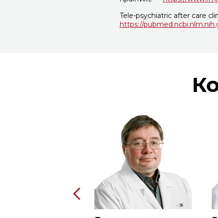
Tele-psychiatric after care cli
https://pubmed.ncbi.nlm.nih
Ко