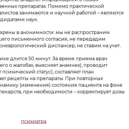
венных препаратах. Помимо практической
алистов занимаются и научной работой – являются
дидатами наук.
верены в анонимности: мы не распространим
его письменного согласия, не передадим
оневрологический диспансер, не ставим на учет.
ике длится 50 минут. За время приема врач
его о жалобах, выясняет анамнез), проводит
психический статус), составляет план
ет рецепты на препараты. При повторных
намику (изменения) состояния пациента на фоне
екарств, при необходимости – корректирует дозы
психиатра