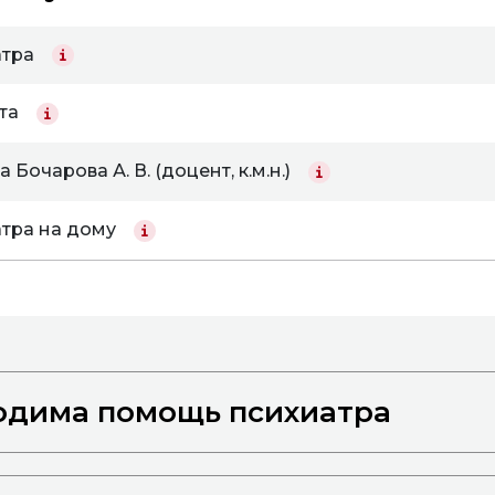
атра
та
Бочарова А. В. (доцент, к.м.н.)
тра на дому
одима помощь психиатра