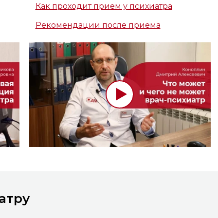
Как проходит прием у психиатра
Рекомендации после приема
иатру