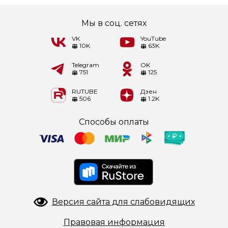
Мы в соц. сетях
VK
YouTube
10K
63K
Telegram
OK
751
125
RUTUBE
Дзен
506
1.2K
Способы оплаты
Версия сайта
для слабовидящих
Правовая
информация