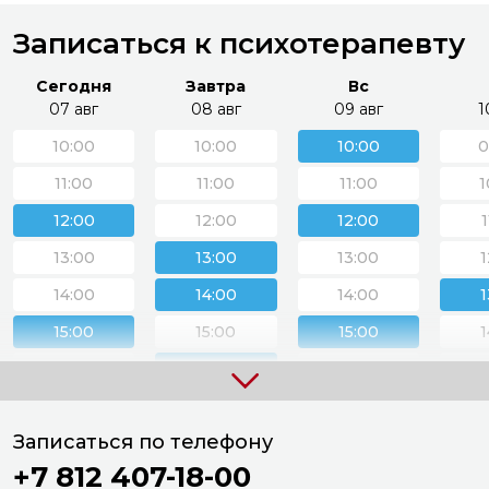
Записаться к психотерапевту
Сегодня
Завтра
Вс
07 авг
08 авг
09 авг
1
10:00
10:00
10:00
0
11:00
11:00
11:00
1
12:00
12:00
12:00
13:00
13:00
13:00
1
14:00
14:00
14:00
1
15:00
15:00
15:00
1
16:00
16:00
16:00
1
17:00
17:00
17:00
1
Записаться по телефону
18:00
18:00
1
+7 812 407-18-00
19:00
19:00
1