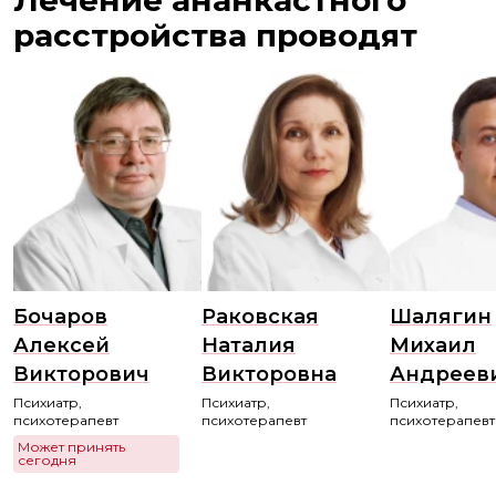
Лечение ананкастного
расстройства проводят
Бочаров
Раковская
Шалягин
Алексей
Наталия
Михаил
Викторович
Викторовна
Андреев
Психиатр,
Психиатр,
Психиатр,
психотерапевт
психотерапевт
психотерапевт
Может принять
сегодня