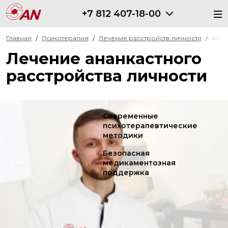
+7 812 407-18-00
Главная
Психотерапия
Лечение расстройств личности
Анан
Лечение ананкастного
расстройства личности
Современные
психотерапевтические
методики
Безопасная
медикаментозная
поддержка