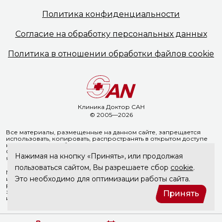
Политика
конфиденциальности
Согласие на обработку
персональных данных
Политика в отношении
обработки файлов cookie
Клиника Доктор САН
© 2005—2026
Все материалы, размещенные на данном сайте, запрещается
использовать, копировать, распространять в открытом доступе
на иных ресурсах без предварительного письменного согласия
ООО «Доктор Сан». Указание ссылки на источник информации
Нажимая на кнопку «Принять», или продолжая
является обязательным.
пользоваться сайтом, Вы разрешаете сбор
cookie
.
Материалы, размещенные на данной странице, носят
Это необходимо для оптимизации работы сайта.
информационный характер и не являются медицинскими
рекомендациями. ООО «Доктор Сан» не несёт ответственности
за возможные негативные последствия, возникшие в результате
Принять
использования информации, размещенной на сайте doctorsan.ru.