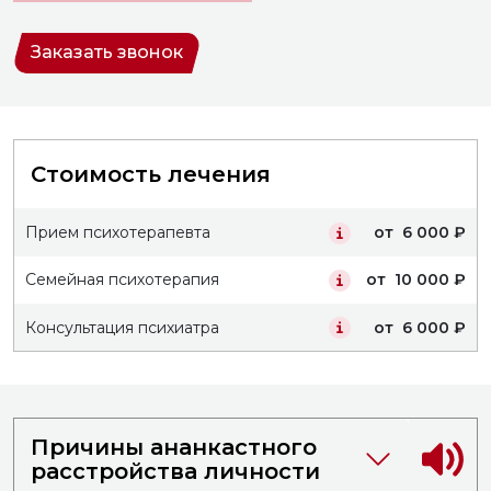
20:00
20:00
1
Заказать звонок
2
Стоимость лечения
Прием психотерапевта
от 6 000 ₽
Семейная психотерапия
от 10 000 ₽
Консультация психиатра
от 6 000 ₽
Причины ананкастного
расстройства личности