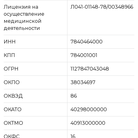
Лицензия на
Л041-01148-78/00348966
осуществление
медицинской
деятельности
ИНН
7840464000
КПП
784001001
ОГРН
1127847043048
ОКПО
38034697
ОКВЭД
86
ОКАТО
40298000000
ОКТМО
40913000000
ОКФС
16