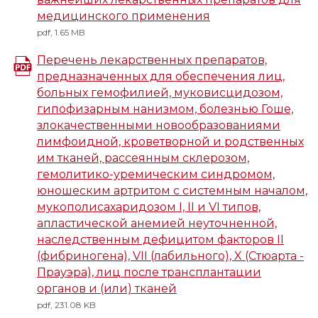
медицинского применения
pdf, 1.65 MB
Перечень лекарственных препаратов,
предназначенных для обеспечения лиц,
больных гемофилией, муковисцидозом,
гипофизарным нанизмом, болезнью Гоше,
злокачественными новообразованиями
лимфоидной, кроветворной и родственных
им тканей, рассеянным склерозом,
гемолитико-уремическим синдромом,
юношеским артритом с системным началом,
мукополисахаридозом I, II и VI типов,
апластической анемией неуточненной,
наследственным дефицитом факторов II
(фибриногена), VII (лабильного), X (Стюарта -
Прауэра), лиц после трансплантации
органов и (или) тканей
pdf, 231.08 KB