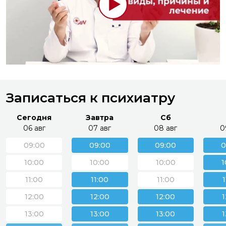
Записаться к психиатру
Сегодня
Завтра
Сб
06 авг
07 авг
08 авг
0
09:00
09:00
09:00
0
10:00
10:00
10:00
1
11:00
11:00
11:00
12:00
12:00
12:00
1
13:00
13:00
13:00
1