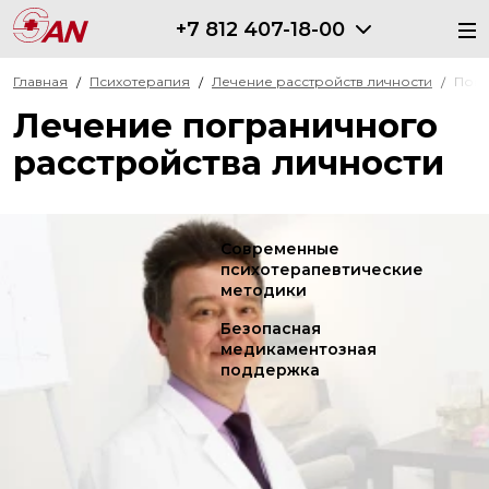
+7 812 407-18-00
Главная
Психотерапия
Лечение расстройств личности
Погр
Лечение пограничного
расстройства личности
Современные
психотерапевтические
методики
Безопасная
медикаментозная
поддержка