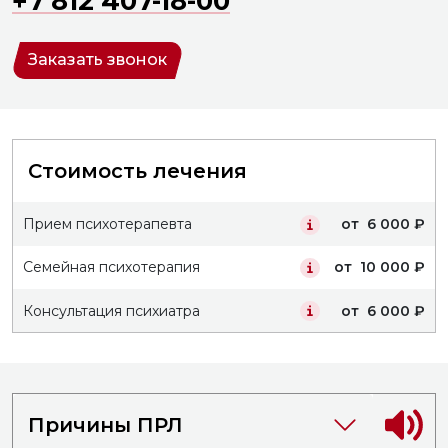
+7 812 407-18-00
19:00
19:00
1
20:00
20:00
1
Заказать звонок
2
Стоимость лечения
Прием психотерапевта
от 6 000 ₽
Семейная психотерапия
от 10 000 ₽
Консультация психиатра
от 6 000 ₽
Причины ПРЛ