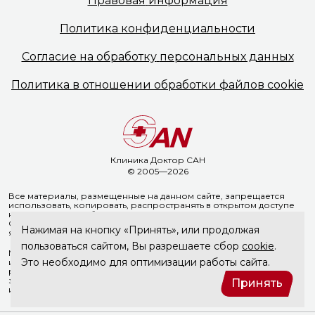
Правовая
информация
Политика
конфиденциальности
Согласие на обработку
персональных данных
Политика в отношении
обработки файлов cookie
Клиника Доктор САН
© 2005—2026
Все материалы, размещенные на данном сайте, запрещается
использовать, копировать, распространять в открытом доступе
на иных ресурсах без предварительного письменного согласия
ООО «Доктор Сан». Указание ссылки на источник информации
Нажимая на кнопку «Принять», или продолжая
является обязательным.
пользоваться сайтом, Вы разрешаете сбор
cookie
.
Материалы, размещенные на данной странице, носят
Это необходимо для оптимизации работы сайта.
информационный характер и не являются медицинскими
рекомендациями. ООО «Доктор Сан» не несёт ответственности
за возможные негативные последствия, возникшие в результате
Принять
использования информации, размещенной на сайте doctorsan.ru.