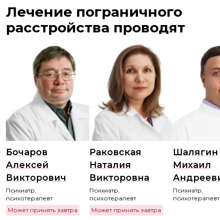
Лечение пограничного
расстройства проводят
Бочаров
Раковская
Шалягин
Алексей
Наталия
Михаил
Викторович
Викторовна
Андреев
Психиатр,
Психиатр,
Психиатр,
психотерапевт
психотерапевт
психотерапевт
Может принять завтра
Может принять завтра