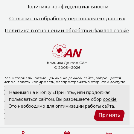
Политика
конфиденциальности
Согласие на обработку
персональных данных
Политика в отношении
обработки файлов cookie
Клиника Доктор САН
© 2005—2026
Все материалы, размещенные на данном сайте, запрещается
использовать, копировать, распространять в открытом доступе
на иных ресурсах без предварительного письменного согласия
ООО «Доктор Сан». Указание ссылки на источник информации
Нажимая на кнопку «Принять», или продолжая
является обязательным.
пользоваться сайтом, Вы разрешаете сбор
cookie
.
Материалы, размещенные на данной странице, носят
Это необходимо для оптимизации работы сайта.
информационный характер и не являются медицинскими
рекомендациями. ООО «Доктор Сан» не несёт ответственности
за возможные негативные последствия, возникшие в результате
Принять
использования информации, размещенной на сайте doctorsan.ru.