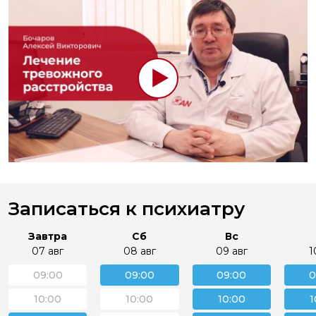
Записаться к психиатру
Завтра
Сб
Вс
07 авг
08 авг
09 авг
1
09:00
09:00
09:00
0
10:00
10:00
10:00
1