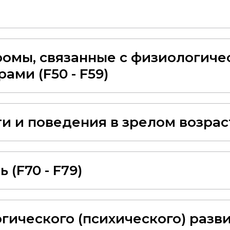
омы, связанные с физиологич
ами (F50 - F59)
 и поведения в зрелом возрасте
 (F70 - F79)
ического (психического) развит