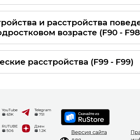
ройства и расстройства повед
дростковом возрасте (F90 - F98
ские расстройства (F99 - F99)
YouTube
Telegram
63K
751
RUTUBE
Дзен
506
1.2K
Версия сайта
Пр
для
ин