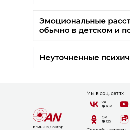
Эмоциональные расст
обычно в детском и по
Неуточненные психиче
Мы в соц. сетях
VK
10K
OK
125
Клиника Доктор