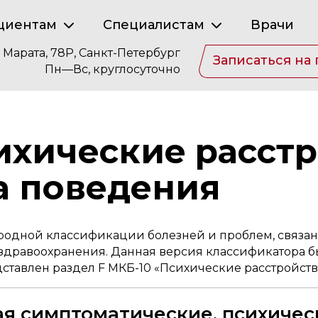
циентам
Специалистам
Врачи
. Марата, 78Р, Санкт-Петербург
Записаться на
Пн—Вс, круглосуточно
ихические расстр
а поведения
родной классификации болезней и проблем, связан
дравоохранения. Данная версия классификатора был
едставлен раздел F МКБ-10 «Психические расстройств
ая симптоматические, психичес