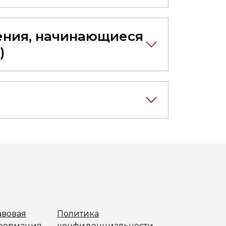
ения, начинающиеся
)
авовая
Политика
формация
конфиденциальности