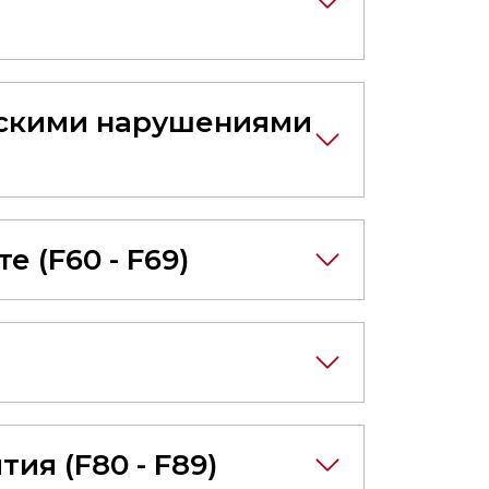
ескими нарушениями
 (F60 - F69)
ия (F80 - F89)