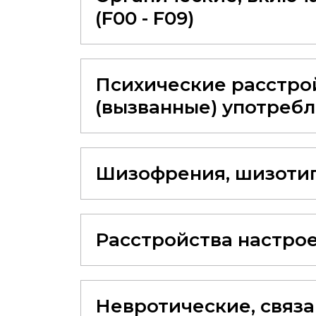
(F00 - F09)
Психические расстрой
(вызванные) употребл
Шизофрения, шизотипи
Расстройства настрое
Невротические, связ