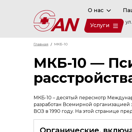
О нас
Па
ул
Услуги
Главная
МКБ-10
МКБ-10 — Пс
расстройств
МКБ-10 – десятый пересмотр Междуна
разработан Всемирной организацией з
ВОЗ в 1990 году. На этой странице пр
Органические, включ