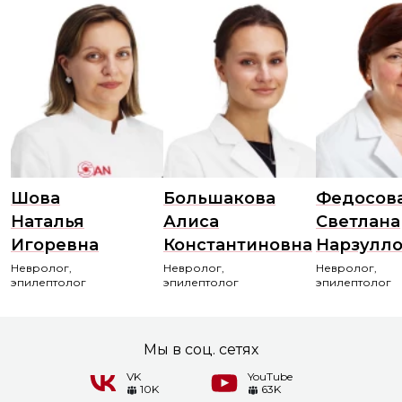
Шова
Большакова
Федосов
Наталья
Алиса
Светлана
Игоревна
Константиновна
Нарзулл
Невролог,
Невролог,
Невролог,
эпилептолог
эпилептолог
эпилептолог
Мы в соц. сетях
VK
YouTube
10K
63K