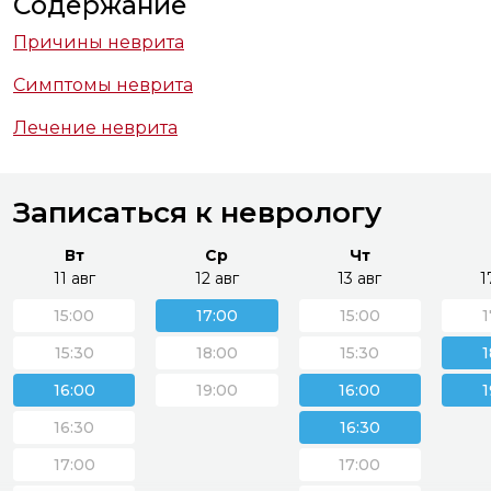
Содержание
Причины неврита
Симптомы неврита
Лечение неврита
Записаться к неврологу
Вт
Ср
Чт
11 авг
12 авг
13 авг
1
15:00
17:00
15:00
1
15:30
18:00
15:30
1
16:00
19:00
16:00
1
16:30
16:30
17:00
17:00