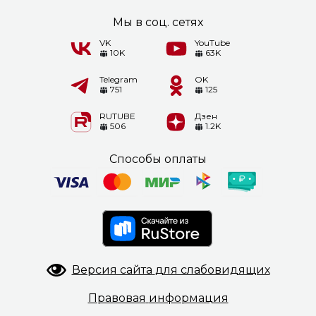
Мы в соц. сетях
VK
YouTube
10K
63K
Telegram
OK
751
125
RUTUBE
Дзен
506
1.2K
Способы оплаты
Версия сайта
для слабовидящих
Правовая
информация