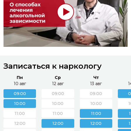
Записаться к наркологу
Пн
Ср
Чт
10 авг
12 авг
13 авг
1
09:00
09:00
09:00
0
10:00
10:00
10:00
1
11:00
11:00
11:00
12:00
12:00
12:00
1