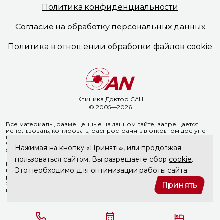
Политика
конфиденциальности
Согласие на обработку
персональных данных
Политика в отношении
обработки файлов cookie
Клиника Доктор САН
© 2005—2026
Все материалы, размещенные на данном сайте, запрещается
использовать, копировать, распространять в открытом доступе
на иных ресурсах без предварительного письменного согласия
ООО «Доктор Сан». Указание ссылки на источник информации
Нажимая на кнопку «Принять», или продолжая
является обязательным.
пользоваться сайтом, Вы разрешаете сбор
cookie
.
Материалы, размещенные на данной странице, носят
Это необходимо для оптимизации работы сайта.
информационный характер и не являются медицинскими
рекомендациями. ООО «Доктор Сан» не несёт ответственности
за возможные негативные последствия, возникшие в результате
Принять
использования информации, размещенной на сайте doctorsan.ru.