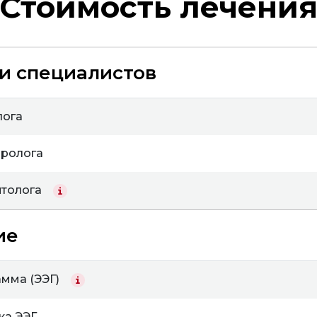
Стоимость лечени
и специалистов
лога
бролога
птолога
ие
мма (ЭЭГ)
ка ЭЭГ