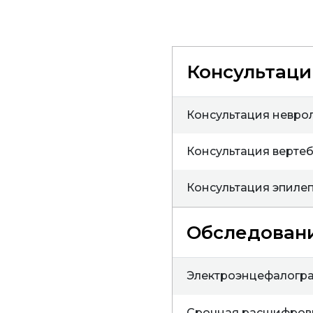
Консультаци
Консультация невро
Консультация верте
Консультация эпиле
Обследован
Электроэнцефалогра
Срочная расшифров