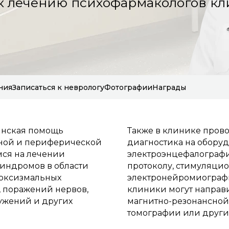
к лечению психофармакологов кл
ния
Записаться к неврологу
Фотографии
Награды
инская помощь
Также в клинике пров
ьной и периферической
диагностика на обору
ся на лечении
электроэнцефалографи
синдромов в области
протоколу, стимуляцио
роксизмальных
электронейромиографи
, поражений нервов,
клиники могут направ
ужений и других
магнитно-резонансной
томографии или други