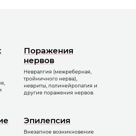
х
Поражения
нервов
Невралгия (межреберная,
тройничного нерва),
я,
невриты, полинейропатия и
и
другие поражения нервов.
ие
Эпилепсия
Внезапное возникновение