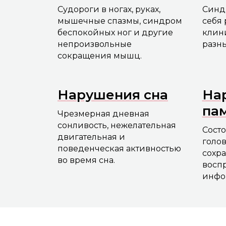
Судороги в ногах, руках,
Синд
мышечные спазмы, синдром
себя
беспокойных ног и другие
клин
непроизвольные
разны
сокращения мышц.
Нарушения сна
На
па
Чрезмерная дневная
сонливость, нежелательная
Состо
двигательная и
голов
поведенческая активностью
сохра
во время сна.
восп
инфо