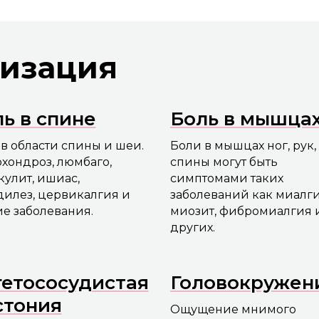
изация
ь в спине
Боль в мышца
в области спины и шеи.
Боли в мышцах ног, рук,
хондроз, люмбаго,
спины могут быть
улит, ишиас,
симптомами таких
дилез, цервикалгия и
заболеваний как миалги
е заболевания.
миозит, фибромиалгия 
других.
гетососудистая
Головокружен
стония
Ощущение мнимого