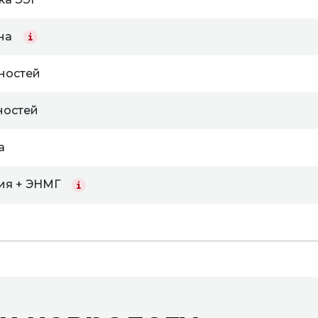
на
ностей
ностей
а
ия + ЭНМГ