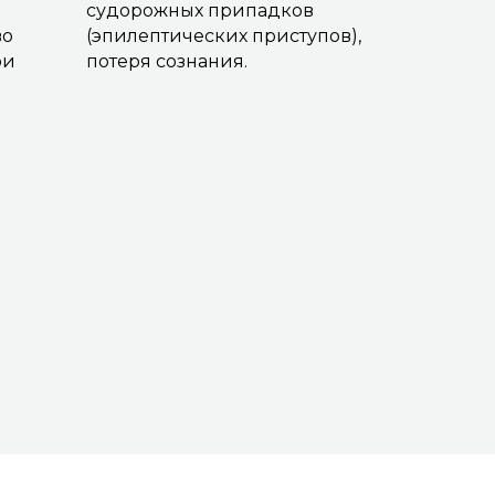
судорожных припадков
во
(эпилептических приступов),
ри
потеря сознания.