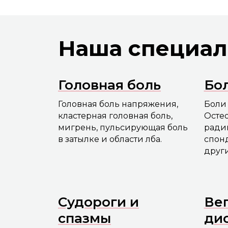
Наша специал
Головная боль
Бол
Головная боль напряжения,
Боли 
кластерная головная боль,
Остео
мигрень, пульсирующая боль
радик
в затылке и области лба.
спон
други
Судороги и
Ве
спазмы
ди