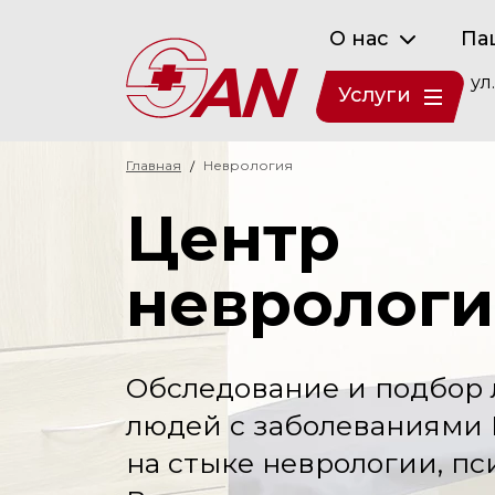
О нас
Па
ул
Услуги
Главная
Неврология
Центр
невролог
Обследование и подбор 
людей с заболеваниями 
на стыке неврологии, пс