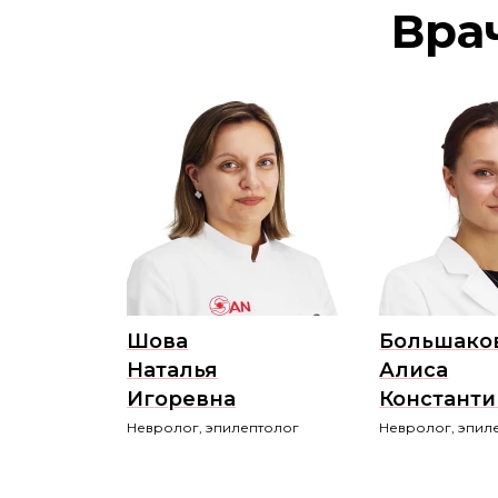
Вра
Шова
Большако
Наталья
Алиса
Игоревна
Константи
Невролог, эпилептолог
Невролог, эпил