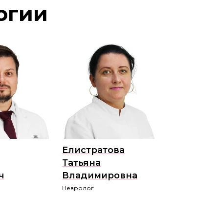
огии
Елистратова
Татьяна
ч
Владимировна
Невролог