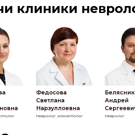
чи клиники неврол
ва
Федосова
Белясник
Светлана
Андрей
новна
Нарзуллоевна
Сергееви
ептолог
Невролог, эпилептолог
Невролог