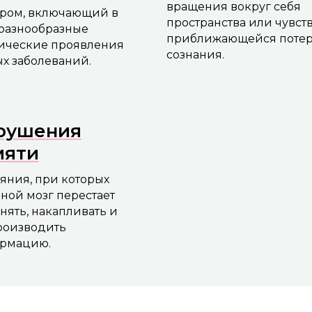
вращения вокруг себя
ром, включающий в
пространства или чувст
 разнообразные
приближающейся поте
ические проявления
сознания.
х заболеваний.
рушения
мяти
яния, при которых
ной мозг перестает
нять, накапливать и
роизводить
рмацию.