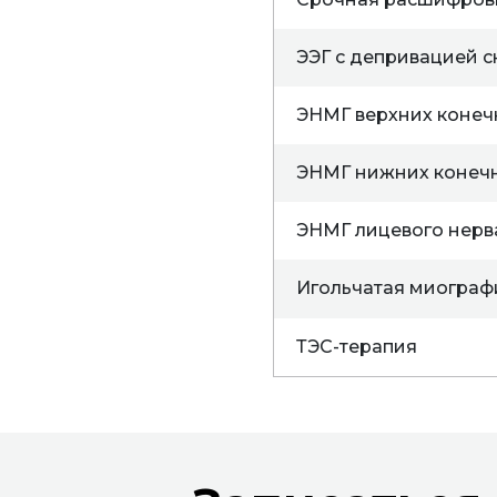
ЭЭГ с депривацией с
ЭНМГ верхних конеч
ЭНМГ нижних конеч
ЭНМГ лицевого нерв
Игольчатая миограф
ТЭС-терапия