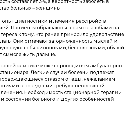
сть составляет 3%, а вероятность заболеть в
ство больных – женщины.
опыт диагностики и лечения расстройств
ей. Пациенты обращаются к нам с жалобами на
тереса к тому, что ранее приносило удовольствие
елать. Они отмечают заторможенность мыслей и
 чувствуют себя виновными, бесполезными, обузой
ят смысла жить дальше.
 нашей клинике может проводиться амбулаторно
стационара. Легкие случаи болезни подлежат
опровождающиеся отказом от еды, нежеланием
нциями в поведении требуют неотложной
о лечения. Необходимость стационарной терапии
и состояния больного и других особенностей