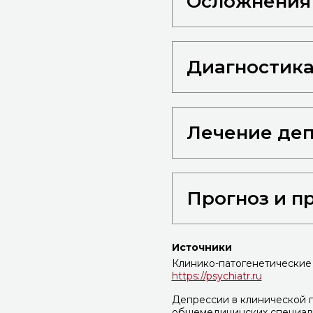
Осложнения
Диагностика
Лечение де
Прогноз и п
Источники
Клинико-патогенетические
https://psychiatr.ru
Депрессии в клинической 
общемедицинских специал