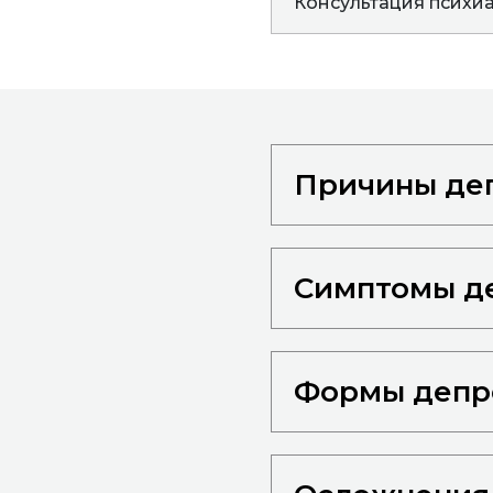
Консультация психи
Причины де
Симптомы д
Формы депр