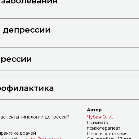
 заболевания
 депрессии
прессии
рофилактика
Автор
 аспекты типологии депрессий —
Чубан О. И.
Психиатр,
психотерапевт
практике врачей
Первая категория
ьностей —
https://www.rmj.ru