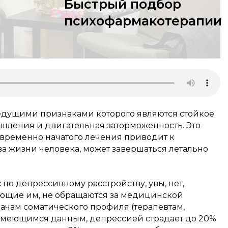
Быстрый подбор
психофармакотерапии
ведущими признаками которого являются стойкое
шления и двигательная заторможенность. Это
евременно начатого лечения приводит к
а жизни человека, может завершаться летально
по депрессивному расстройству, увы, нет,
ающие им, не обращаются за медицинской
ачам соматического профиля (терапевтам,
о имеющимся данным, депрессией страдает до 20%