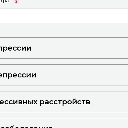
атра
прессии
епрессии
ессивных расстройств