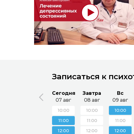
Записаться к псих
Сегодня
Завтра
Вс
07 авг
08 авг
09 авг
10:00
10:00
10:00
11:00
11:00
11:00
12:00
12:00
12:00