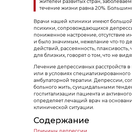
жителей развитых стран, заболеваемо
течение жизни равна 20%. Большин
Врачи нашей клиники имеют большой 
психики, сопровождающихся депресси
пониженное настроение, отсутствие ин
и было значимым, нежелание что-то д
действий, рассеянность, плаксивость,
для близких, говорят о том, что не вид
Лечение депрессивных расстройств в
или в условиях специализированного 
амбулаторной терапии. Депрессии, с
больного жить, суицидальными тенде
госпитализации пациента и активног
определяет лечащий врач на основани
клинической ситуации.
Содержание
Причины депрессии