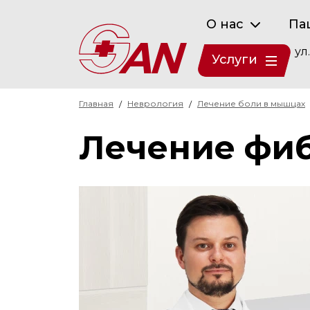
О нас
Па
ул
Услуги
Главная
Неврология
Лечение боли в мышцах
Лечение фи