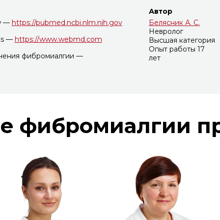
Автор
ew —
https://pubmed.ncbi.nlm.nih.gov
Белясник А. С.
Невролог
ts —
https://www.webmd.com
Высшая категория
Опыт работы 17
чения фибромиалгии —
лет
е фибромиалгии п