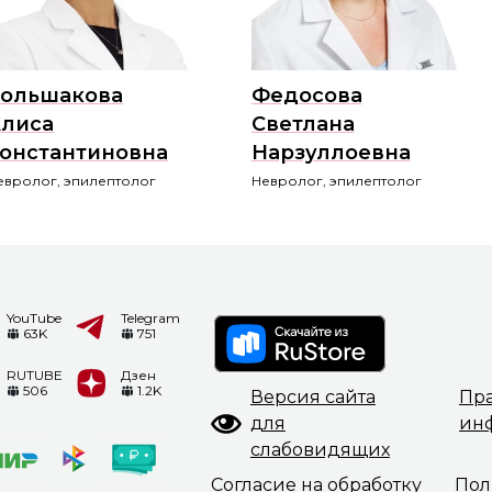
ольшакова
Федосова
лиса
Светлана
онстантиновна
Нарзуллоевна
евролог, эпилептолог
Невролог, эпилептолог
YouTube
Telegram
63K
751
RUTUBE
Дзен
506
1.2K
Версия сайта
Пр
для
ин
слабовидящих
Согласие на обработку
Пол