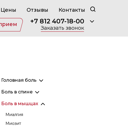
Цены
Отзывы
Контакты
+7 812 407-18-00
 прием
Заказать звонок
Головная боль
Мигрень
Боль в спине
Головная боль напряжения
Остеохондроз
Боль в мышцах
Кластерная головная боль
Люмбаго
Миалгия
Головная боль в висках
Радикулит
Миозит
Головная боль в затылке