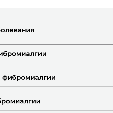
болевания
ибромиалгии
а фибромиалгии
бромиалгии