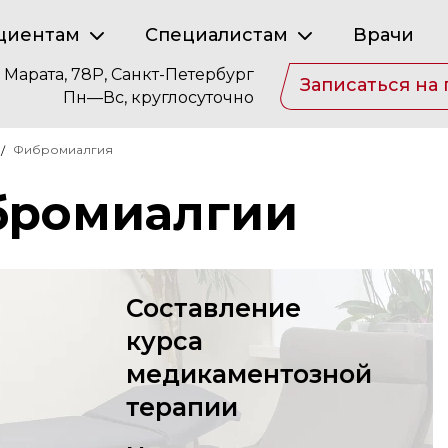
циентам
Специалистам
Врачи
. Марата, 78Р, Санкт-Петербург
Записаться на
Пн—Вс, круглосуточно
Фибромиалгия
бромиалгии
Составление
курса
медикаментозной
терапии