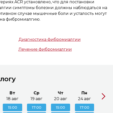
ериях ACR установлено, что для постановки
алгии симптомы болезни должны наблюдаться на
отивном случае мышечные боли и усталость могут
е на фибромиалгию.
Диагностика фибромиалгии
Лечение фибромиалгии
ологу
Вт
Ср
Чт
Пн
Вт
18 авг
19 авг
20 авг
24 авг
25 ав
15:00
17:00
15:00
17:00
15:0