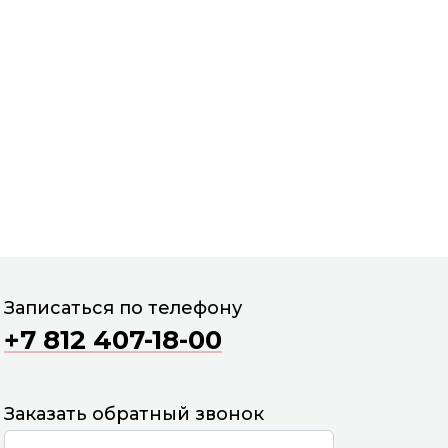
Записаться по телефону
+7 812 407-18-00
Ср
Чт
Сб
Пн
г
26 авг
27 авг
29 авг
31 авг
Заказать обратный звонок
0
17:00
15:00
10:00
17:00