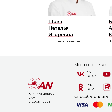
Шова
Б
Наталья
А
Игоревна
К
Невролог, эпилептолог
Н
Мы в соц. сетях
VK
10K
OK
125
Клиника Доктор
Способы оплаты
САН
© 2005—2026