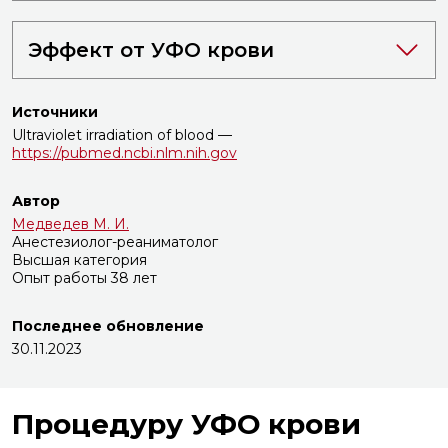
20:30
20:30
20:30
2
Эффект от УФО крови
Источники
Ultraviolet irradiation of blood —
https://pubmed.ncbi.nlm.nih.gov
Автор
Медведев М. И.
Анестезиолог-реаниматолог
Высшая категория
Опыт работы 38 лет
Последнее обновление
30.11.2023
Процедуру УФО крови