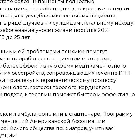
этапе болезни пациенты полностью
твование расстройства, неоднократные попытки
риводят к усугублению состояния пациента,
в ряде случаев – к суицидам, летальному исходу.
 заболевание уносит жизни порядка 20%
5 до 25 лет.
ующими ей проблемами психики помогут
чи проработают с пациентом его страхи,
аиболее эффективную схему медикаментозного
угих расстройств, сопровождающих течение РПП.
они привлекут к терапевтическому процессу
ринолога, гастроэнтеролога, кардиолога,
й подход к терапии поможет быстро и эффективно
ексии амбулаторно или в стационаре. Программу
комендаций Американской Ассоциации
ссийского общества психиатров, учитывая
уации.