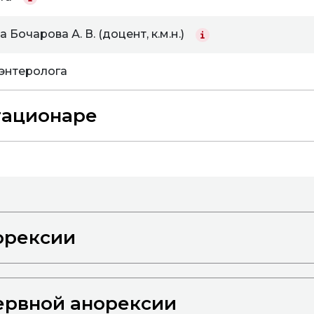
Бочарова А. В. (доцент, к.м.н.)
энтеролога
тационаре
орексии
ервной анорексии