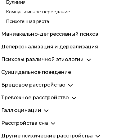
Булимия
Вялотекущая шизофрения
Компульсивное переедание
Резистентная шизофрения
Психогенная рвота
Подростковая шизофрения
Маниакально-депрессивный психоз
Деперсонализация и дереализация
Психозы различной этиологии
Алкогольный психоз
Суицидальное поведение
Острый психоз
Бредовое расстройство
Реактивный психоз
Бред ревности
Тревожное расстройство
Послеродовой психоз
Мания преследования
Тревожно-депрессивное расстройство
Параноидальный психоз
Галлюцинации
Мания величия
Белая горячка
Зрительные галлюцинации
Расстройства сна
Паранойя
Слуховые галлюцинации
Бессонница
Дисморфофобия
Другие психические расстройства