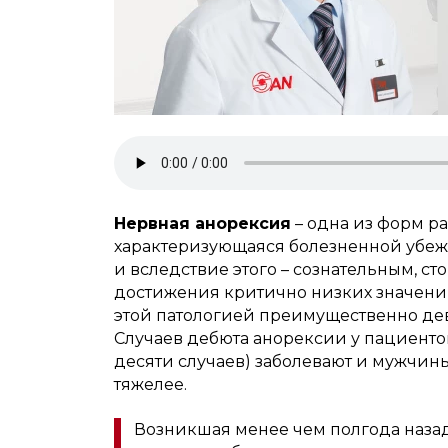
Нервная анорексия
– одна из форм р
характеризующаяся болезненной убеж
и вследствие этого – сознательным, с
достижения критично низких значений
этой патологией преимущественно де
Случаев дебюта анорексии у пациенток
десяти случаев) заболевают и мужчины,
тяжелее.
Возникшая менее чем полгода назад