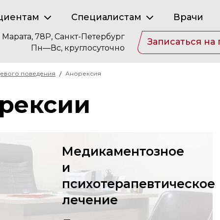
циентам
Специалистам
Врачи
. Марата, 78Р, Санкт-Петербург
Записаться на
Пн—Вс, круглосуточно
щевого поведения
Анорексия
орексии
Медикаментозное
и
психотерапевтическое
лечение