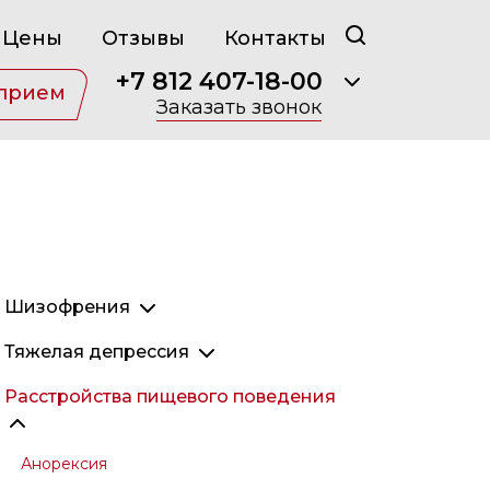
Цены
Отзывы
Контакты
+7 812 407-18-00
 прием
Заказать звонок
Шизофрения
Параноидная шизофрения
Тяжелая депрессия
Кататоническая шизофрения
Затяжная депрессия
Расстройства пищевого поведения
Простая шизофрения
Эндогенная депрессия
Гебефреническая шизофрения
Послеродовая депрессия
Анорексия
Неврозоподобная шизофрения