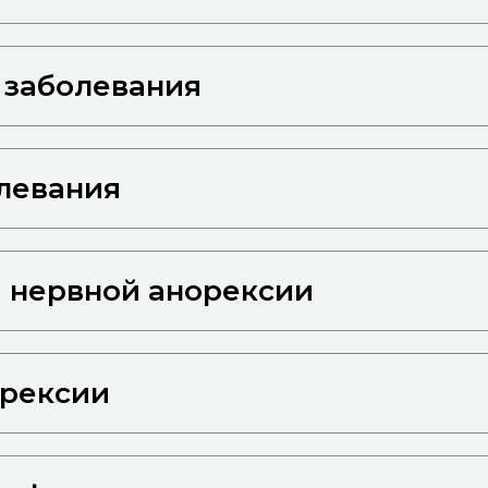
 заболевания
левания
 нервной анорексии
орексии