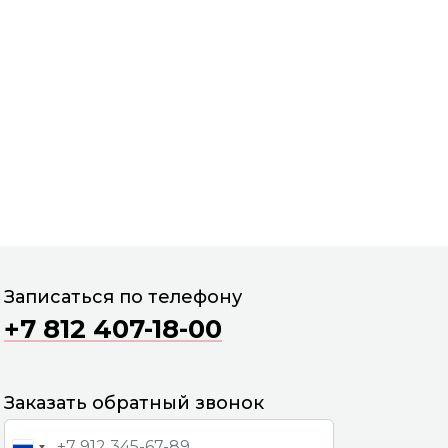
Записаться по телефону
+7 812 407-18-00
Вс
Пн
Вт
Ср
г
16 авг
17 авг
18 авг
19 авг
2
Заказать обратный звонок
0
09:00
09:00
09:00
09:00
0