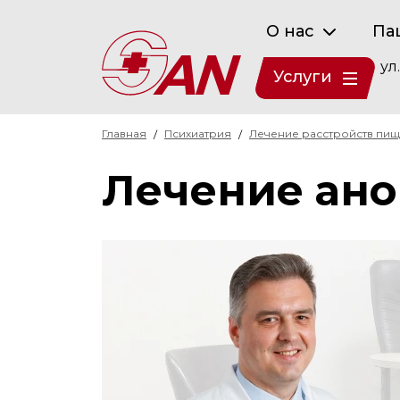
О нас
Па
ул
Услуги
Главная
Психиатрия
Лечение расстройств пи
Лечение ан