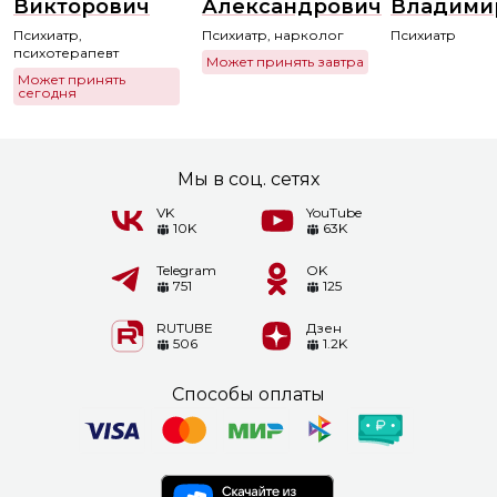
Викторович
Александрович
Владими
Психиатр,
Психиатр, нарколог
Психиатр
психотерапевт
Может принять завтра
Может принять
сегодня
Мы в соц. сетях
VK
YouTube
10K
63K
Telegram
OK
751
125
RUTUBE
Дзен
506
1.2K
Способы оплаты