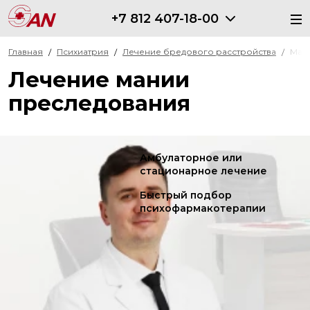
+7 812 407-18-00
Главная
Психиатрия
Лечение бредового расстройства
Ман
Лечение мании
преследования
Амбулаторное или
стационарное лечение
Быстрый подбор
психофармакотерапии