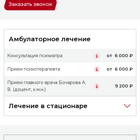
Заказать звонок
20:00
20:00
20:00
2
Амбулаторное лечение
Консультация психиатра
от 6 000 ₽
Прием психотерапевта
от 6 000 ₽
Прием главного врача Бочарова А.
9 200 ₽
В. (доцент, к.м.н.)
Лечение в стационаре