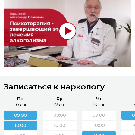
Записаться к наркологу
Пн
Ср
Чт
10 авг
12 авг
13 авг
1
09:00
09:00
09:00
0
10:00
10:00
10:00
1