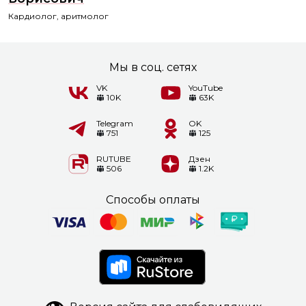
Кардиолог, аритмолог
Мы в соц. сетях
VK
YouTube
10K
63K
Telegram
OK
751
125
RUTUBE
Дзен
506
1.2K
Способы оплаты