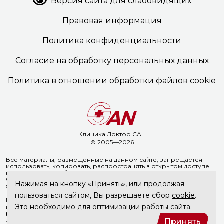
Версия сайта
для слабовидящих
Правовая
информация
Политика
конфиденциальности
Согласие на обработку
персональных данных
Политика в отношении
обработки файлов cookie
Клиника Доктор САН
© 2005—2026
Все материалы, размещенные на данном сайте, запрещается
использовать, копировать, распространять в открытом доступе
на иных ресурсах без предварительного письменного согласия
ООО «Доктор Сан». Указание ссылки на источник информации
Нажимая на кнопку «Принять», или продолжая
является обязательным.
пользоваться сайтом, Вы разрешаете сбор
cookie
.
Материалы, размещенные на данной странице, носят
Это необходимо для оптимизации работы сайта.
информационный характер и не являются медицинскими
рекомендациями. ООО «Доктор Сан» не несёт ответственности
за возможные негативные последствия, возникшие в результате
Принять