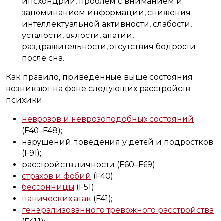
ипохондрии, проблем с вниманием и
запоминанием информации, снижения
интеллектуальной активности, слабости,
усталости, вялости, апатии,
раздражительности, отсутствия бодрости
после сна.
Как правило, приведенные выше состояния
возникают на фоне следующих расстройств
психики:
неврозов и неврозоподобных состояний
(F40–F48);
нарушений поведения у детей и подростков
(F91);
расстройств личности (F60–F69);
страхов и фобий
(F40);
бессонницы
(F51);
панических атак
(F41);
генерализованного тревожного расстройства