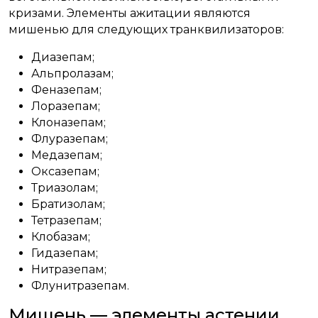
кризами. Элементы ажитации являются
мишенью для следующих транквилизаторов:
Диазепам;
Альпролазам;
Феназепам;
Лоразепам;
Клоназепам;
Флуразепам;
Медазепам;
Оксазепам;
Триазолам;
Братизолам;
Тетразепам;
Клобазам;
Гидазепам;
Нитразепам;
Флунитразепам.
Мишень — элементы астении