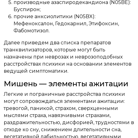
производные азаспиродекандиона (N05BE):
Буспирон;
прочие анксиолитики (N05BX):
Мефеноксалон, Гедокарнил, Этифоксин,
Фабомотизол.
Далее приведем два списка препаратов
транквилизаторов, которые могут быть
назначены при неврозах и неврозоподобных
расстройствах психики на основании элементов
ведущей симптоматики.
Мишень — элементы ажитации
Легкие и пограничные расстройства психики
могут сопровождаться элементами ажитации:
тревогой, паникой, страхом, сверхценными
мыслями страха, навязчивыми страхами,
раздражительностью, дисфорией, трудностями в
отходе ко сну, снижением длительности сна,
вегетативной лабильностью, вегетативными