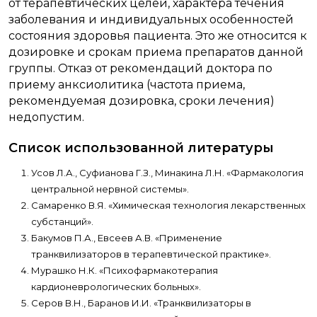
от терапевтических целей, характера течения
заболевания и индивидуальных особенностей
состояния здоровья пациента. Это же относится к
дозировке и срокам приема препаратов данной
группы. Отказ от рекомендаций доктора по
приему анксиолитика (частота приема,
рекомендуемая дозировка, сроки лечения)
недопустим.
Список использованной литературы
Усов Л.А., Суфианова Г.З., Минакина Л.Н. «Фармакология
центральной нервной системы».
Самаренко В.Я. «Химическая технология лекарственных
субстанций».
Бакумов П.А., Евсеев А.В. «Применение
транквилизаторов в терапевтической практике».
Мурашко Н.К. «Психофармакотерапия
кардионеврологических больных».
Серов В.Н., Баранов И.И. «Транквилизаторы в