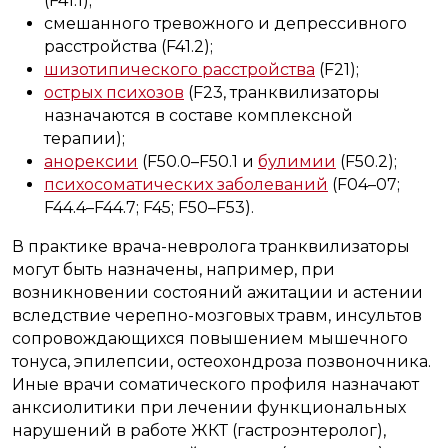
(F41.1);
смешанного тревожного и депрессивного
расстройства (F41.2);
шизотипического расстройства
(F21);
острых психозов
(F23, транквилизаторы
назначаются в составе комплексной
терапии);
анорексии
(F50.0–F50.1 и
булимии
(F50.2);
психосоматических заболеваний
(F04–07;
F44.4–F44.7; F45; F50–F53).
В практике врача-невролога транквилизаторы
могут быть назначены, например, при
возникновении состояний ажитации и астении
вследствие черепно-мозговых травм, инсультов
сопровождающихся повышением мышечного
тонуса, эпилепсии, остеохондроза позвоночника.
Иные врачи соматического профиля назначают
анксиолитики при лечении функциональных
нарушений в работе ЖКТ (гастроэнтеролог),