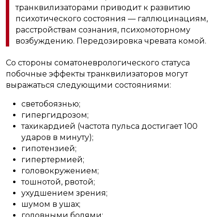
транквилизаторами приводит к развитию
психотического состояния — галлюцинациям,
расстройствам сознания, психомоторному
возбуждению. Передозировка чревата комой.
Со стороны соматоневрологического статуса
побочные эффекты транквилизаторов могут
выражаться следующими состояниями:
светобоязнью;
гипергидрозом;
тахикардией (частота пульса достигает 100
ударов в минуту);
гипотензией;
гипертермией;
головокружением;
тошнотой, рвотой;
ухудшением зрения;
шумом в ушах;
головными болями;