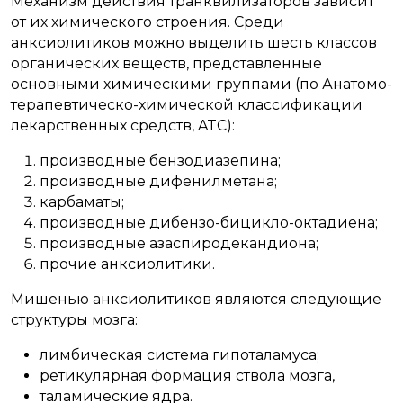
Механизм действия транквилизаторов зависит
от их химического строения. Среди
анксиолитиков можно выделить шесть классов
органических веществ, представленные
основными химическими группами (по Анатомо-
терапевтическо-химической классификации
лекарственных средств, ATC):
производные бензодиазепина;
производные дифенилметана;
карбаматы;
производные дибензо-бицикло-октадиена;
производные азаспиродекандиона;
прочие анксиолитики.
Мишенью анксиолитиков являются следующие
структуры мозга:
лимбическая система гипоталамуса;
ретикулярная формация ствола мозга,
таламические ядра.