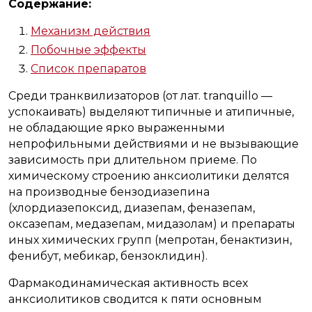
Содержание:
Механизм действия
Побочные эффекты
Список препаратов
Среди транквилизаторов (от лат. tranquillo —
успокаивать) выделяют типичные и атипичные,
не обладающие ярко выраженными
непрофильными действиями и не вызывающие
зависимость при длительном приеме. По
химическому строению анксиолитики делятся
на производные бензодиазепина
(хлордиазепоксид, диазепам, феназепам,
оксазепам, медазепам, мидазолам) и препараты
иных химических групп (мепротан, бенактизин,
фенибут, мебикар, бензоклидин).
Фармакодинамическая активность всех
анксиолитиков сводится к пяти основным