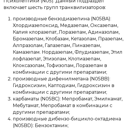
Психолептики (N05). Данный подраздел
включает шесть групп транквилизаторов:
производные бензодиазепина (N05BA):
Хлордиазепоксид, Медазепам, Оксазепам,
Калия клоразепат, Лоразепам, Адиназолам,
Бромазепам, Клобазам, Кетазолам, Празепам,
Алпразолам, Галазепам, Пиназепам,
Камазепам. Нордазепам, Флудиазепам, Этил
лофлазепат, Этизолам, Клотиазепам,
Клоксазолам, Тофизопам, Лоразепам в
комбинации с другими препаратами;
производные дифенилметана (N05BB):
Гидроксизин, Каптодиам, Гидроксизин в
комбинации с другими препаратами;
карбаматы (N05BC): Мепробамат, Эмилкамат,
Мебутамат, Мепробамат в комбинации с
другими препаратами;
производные дибензо-бицикло-октадиена
(N05BD): Бензоктамин;