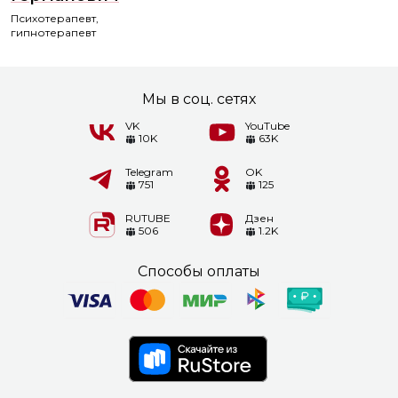
Психотерапевт,
гипнотерапевт
Мы в соц. сетях
VK
YouTube
10K
63K
Telegram
OK
751
125
RUTUBE
Дзен
506
1.2K
Способы оплаты