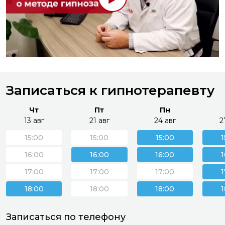
Записаться к гипнотерапевту
Чт
Пт
Пн
13 авг
21 авг
24 авг
2
15:00
15:00
15:00
1
16:00
16:00
16:00
1
17:00
17:00
17:00
1
18:00
18:00
18:00
1
Записаться по телефону