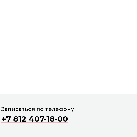
Записаться по телефону
+7 812 407-18-00
Сб
Вс
Пн
Вт
г
15 авг
16 авг
17 авг
18 авг
1