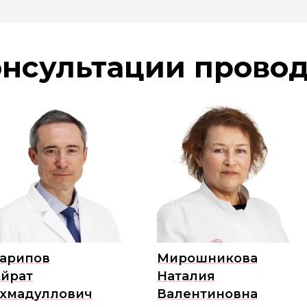
нсультации прово
арипов
Мирошникова
йрат
Наталия
хмадуллович
Валентиновна