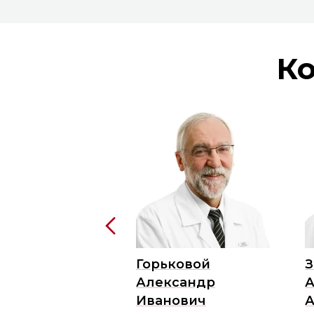
Ко
ан
Горьковой
З
га
Александр
А
новна
Иванович
А