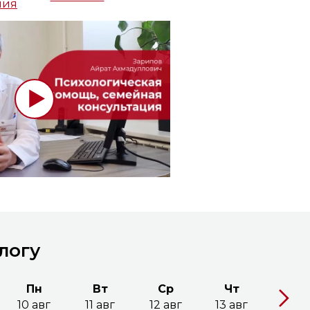
ния
логу
Пн
Вт
Ср
Чт
Пт
10 авг
11 авг
12 авг
13 авг
14 ав