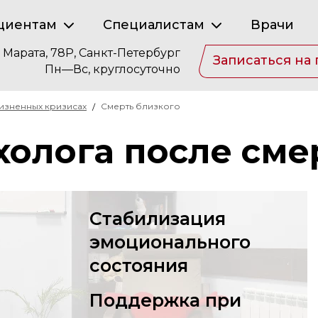
циентам
Специалистам
Врачи
. Марата, 78Р, Санкт-Петербург
Записаться на
Пн—Вс, круглосуточно
изненных кризисах
Смерть близкого
олога после сме
Стабилизация
эмоционального
состояния
Поддержка при