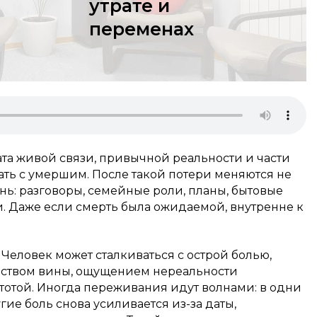
утрате и
переменах
ата живой связи, привычной реальности и части
ать с умершим. После такой потери меняются не
знь: разговоры, семейные роли, планы, бытовые
 Даже если смерть была ожидаемой, внутренне к
 Человек может сталкиваться с острой болью,
чувством вины, ощущением нереальности
отой. Иногда переживания идут волнами: в одни
гие боль снова усиливается из-за даты,