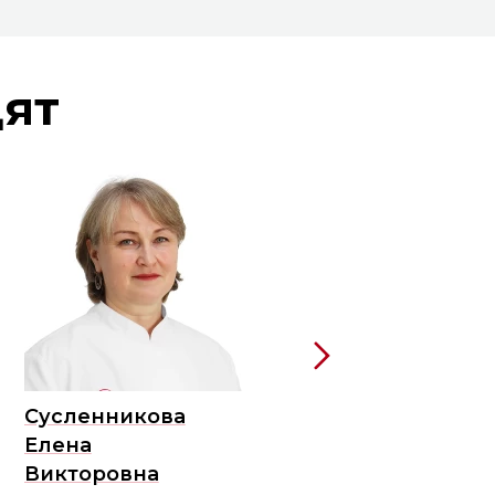
дят
Сусленникова
Боголюбов
Елена
Михаил
Викторовна
Владимирович