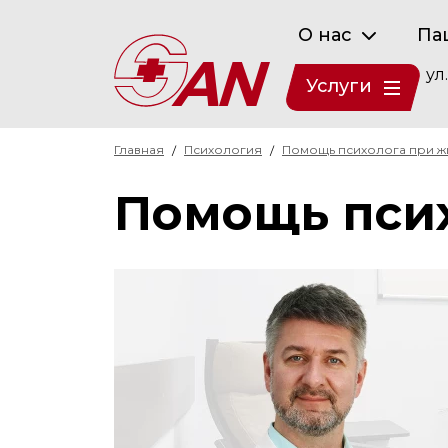
О нас
Па
ул
Услуги
Главная
Психология
Помощь психолога при ж
Помощь псих