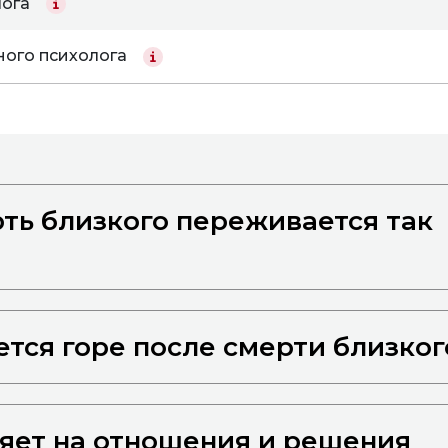
лога
ного психолога
ть близкого переживается так
ется горе после смерти близког
ияет на отношения и решения