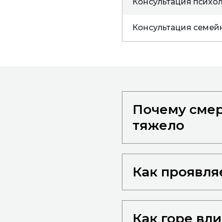
Консультация психо
Консультация семей
Почему смер
тяжело
Как проявля
Как горе вл