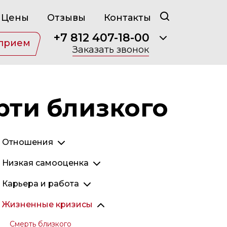
Цены
Отзывы
Контакты
+7 812 407-18-00
 прием
Заказать звонок
рти близкого
Отношения
Отношения с партнером
Низкая самооценка
Отношения с родителями
Неуверенность в себе
Карьера и работа
Отношения с детьми
Застенчивость
Профессиональное выгорание
Жизненные кризисы
Созависимые отношения
Перфекционизм
Прокрастинация
Смерть близкого
Расставание и развод