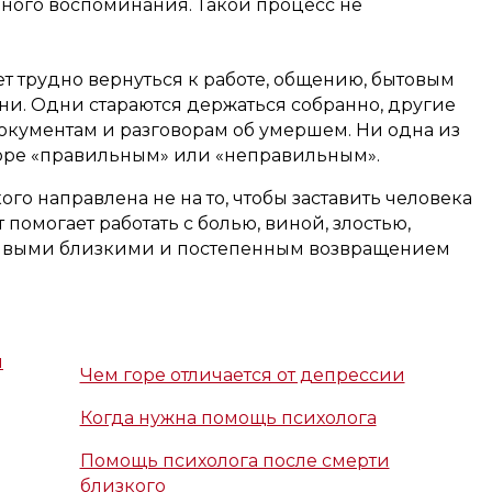
йного воспоминания. Такой процесс не
т трудно вернуться к работе, общению, бытовым
и. Одни стараются держаться собранно, другие
документам и разговорам об умершем. Ни одна из
 горе «правильным» или «неправильным».
го направлена не на то, чтобы заставить человека
 помогает работать с болью, виной, злостью,
ивыми близкими и постепенным возвращением
я
Чем горе отличается от депрессии
Когда нужна помощь психолога
Помощь психолога после смерти
близкого