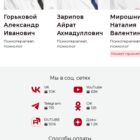
Горьковой
Зарипов
Мирошни
Александр
Айрат
Наталия
Иванович
Ахмадуллович
Валенти
Психотерапевт,
Психотерапевт,
Психотерапевт
психолог
психолог
психолог
Может принят
Мы в соц. сетях
VK
YouTube
10K
63K
Telegram
OK
751
125
RUTUBE
Дзен
506
1.2K
Способы оплаты