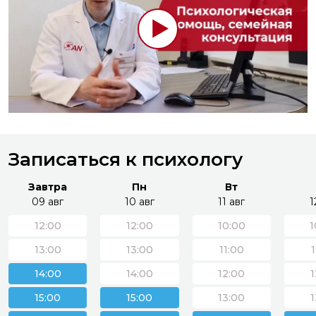
Записаться к психологу
Завтра
Пн
Вт
09 авг
10 авг
11 авг
1
12:00
12:00
10:00
1
13:00
13:00
11:00
14:00
14:00
12:00
1
15:00
15:00
13:00
1