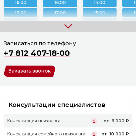
16:00
16:00
14:00
1
17:00
17:00
15:00
1
18:00
18:00
16:00
1
19:00
19:00
17:00
1
Записаться по телефону
20:00
18:00
1
+7 812 407-18-00
19:00
1
20:00
2
Заказать звонок
Консультации специалистов
Консультация психолога
от 6 000 ₽
Консультация семейного психолога
от 10 000 ₽