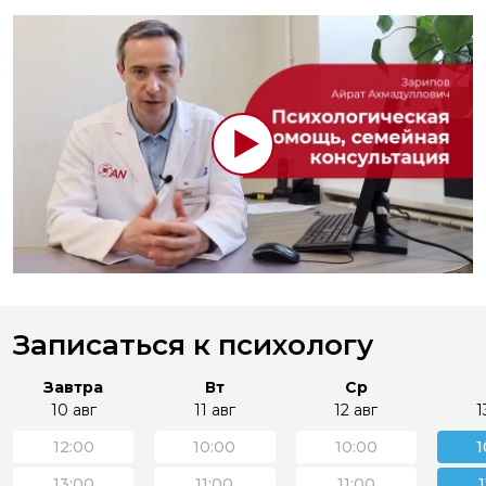
Записаться к психологу
Завтра
Вт
Ср
10 авг
11 авг
12 авг
1
12:00
10:00
10:00
1
13:00
11:00
11:00