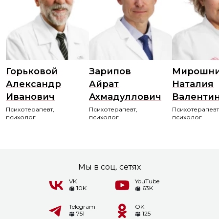
Горьковой
Зарипов
Мирошни
Александр
Айрат
Наталия
Иванович
Ахмадуллович
Валенти
Психотерапевт,
Психотерапевт,
Психотерапевт
психолог
психолог
психолог
Мы в соц. сетях
VK
YouTube
10K
63K
Telegram
OK
751
125