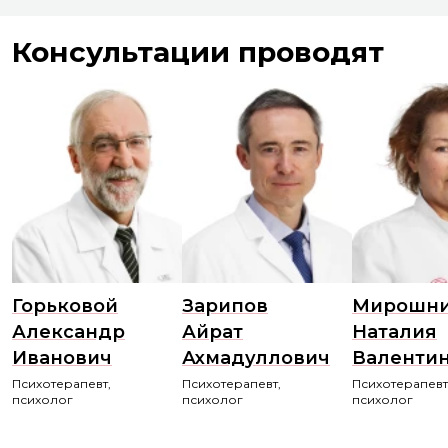
Консультации проводят
Горьковой
Зарипов
Мирошни
Александр
Айрат
Наталия
Иванович
Ахмадуллович
Валенти
Психотерапевт,
Психотерапевт,
Психотерапевт
психолог
психолог
психолог