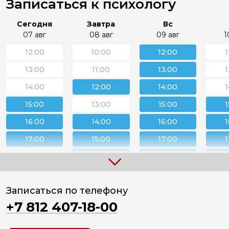
Записаться к психологу
Сегодня
Завтра
Вс
07 авг
08 авг
09 авг
1
12:00
10:00
12:00
1
13:00
11:00
13:00
1
14:00
12:00
14:00
1
15:00
13:00
15:00
1
16:00
14:00
16:00
1
17:00
15:00
17:00
1
18:00
16:00
18:00
1
19:00
17:00
19:00
1
Записаться по телефону
18:00
2
+7 812 407-18-00