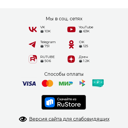
Мы в соц. сетях
VK
YouTube
10K
63K
Telegram
OK
751
125
RUTUBE
Дзен
506
1.2K
Способы оплаты
Версия сайта
для слабовидящих