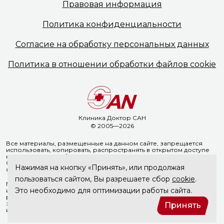
Правовая
информация
Политика
конфиденциальности
Согласие на обработку
персональных данных
Политика в отношении
обработки файлов cookie
Клиника Доктор САН
© 2005—2026
Все материалы, размещенные на данном сайте, запрещается
использовать, копировать, распространять в открытом доступе
на иных ресурсах без предварительного письменного согласия
ООО «Доктор Сан». Указание ссылки на источник информации
Нажимая на кнопку «Принять», или продолжая
является обязательным.
пользоваться сайтом, Вы разрешаете сбор
cookie
.
Материалы, размещенные на данной странице, носят
Это необходимо для оптимизации работы сайта.
информационный характер и не являются медицинскими
рекомендациями. ООО «Доктор Сан» не несёт ответственности
за возможные негативные последствия, возникшие в результате
Принять
использования информации, размещенной на сайте doctorsan.ru.