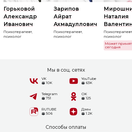
Горьковой
Зарипов
Мирошни
Александр
Айрат
Наталия
Иванович
Ахмадуллович
Валенти
Психотерапевт,
Психотерапевт,
Психотерапевт
психолог
психолог
психолог
Может принят
сегодня
Мы в соц. сетях
VK
YouTube
10K
63K
Telegram
OK
751
125
RUTUBE
Дзен
506
1.2K
Способы оплаты