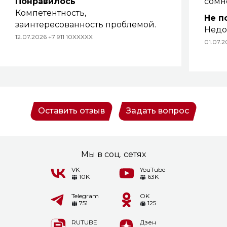
Понравилось
сомн
Компетентность,
Не п
заинтересованность проблемой.
Недос
12.07.2026 +7 911 10XXXXX
01.07.2
Оставить отзыв
Задать вопрос
Мы в соц. сетях
VK
YouTube
10K
63K
Telegram
OK
751
125
RUTUBE
Дзен