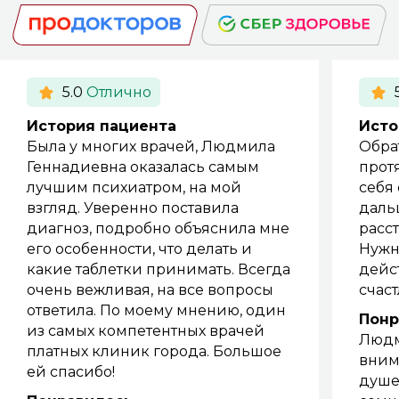
5.0
Отлично
История пациента
Исто
Была у многих врачей, Людмила
Обрат
Геннадиевна оказалась самым
прот
лучшим психиатром, на мой
себя
взгляд. Уверенно поставила
даль
диагноз, подробно объяснила мне
расс
его особенности, что делать и
Нужн
какие таблетки принимать. Всегда
дейс
очень вежливая, на все вопросы
счас
ответила. По моему мнению, один
Понр
из самых компетентных врачей
Людм
платных клиник города. Большое
вним
ей спасибо!
душе