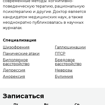
современные методы: когнитивно-
поведенческую терапию, рациональную
психотерапию и другие. Доктор является
кандидатом медицинских наук, а также
неоднократно публиковалась в научных
журналах.
Специализация
Шизофрения
Галлюцинации
Панические атаки
ПТСР
Биполярное
Бредовое
расстройство
расстройство
Депрессия
Неврозы
Анорексия
Булимия
Записаться
Пт
Вс
Ср