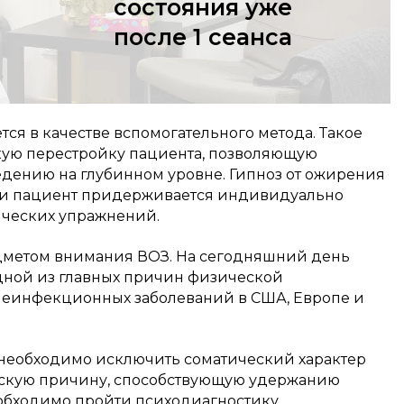
состояния уже
после 1 сеанса
ся в качестве вспомогательного метода. Такое
кую перестройку пациента, позволяющую
дению на глубинном уровне. Гипноз от ожирения
сли пациент придерживается индивидуально
ических упражнений.
едметом внимания ВОЗ. На сегодняшний день
одной из главных причин физической
 неинфекционных заболеваний в США, Европе и
необходимо исключить соматический характер
ескую причину, способствующую удержанию
еобходимо пройти психодиагностику,