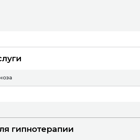
слуги
пноза
ля гипнотерапии