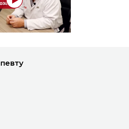
апевту