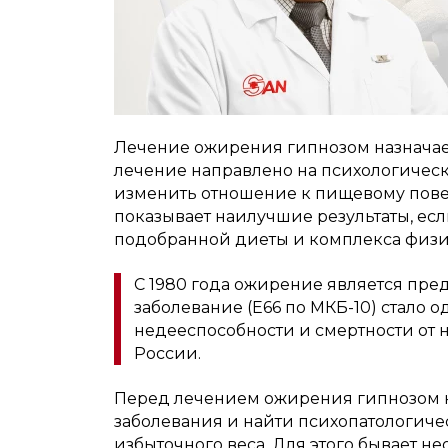
Лечение ожирения гипнозом назначает
лечение направлено на психологичес
изменить отношение к пищевому пове
показывает наилучшие результаты, е
подобранной диеты и комплекса физ
С 1980 года ожирение является пр
заболевание (E66 по МКБ-10) стало 
недееспособности и смертности от
России.
Перед лечением ожирения гипнозом 
заболевания и найти психопатологич
избыточного веса. Для этого бывает н