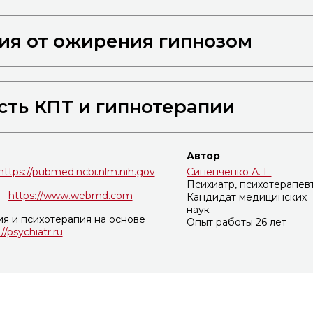
ия от ожирения гипнозом
ть КПТ и гипнотерапии
Автор
https://pubmed.ncbi.nlm.nih.gov
Синенченко А. Г.
Психиатр, психотерапев
 —
https://www.webmd.com
Кандидат медицинских
наук
я и психотерапия на основе
Опыт работы 26 лет
//psychiatr.ru