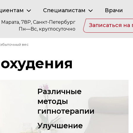
циентам
Специалистам
Врачи
. Марата, 78Р, Санкт-Петербург
Записаться на
Пн—Вс, круглосуточно
збыточный вес
похудения
Различные
методы
гипнотерапии
Улучшение