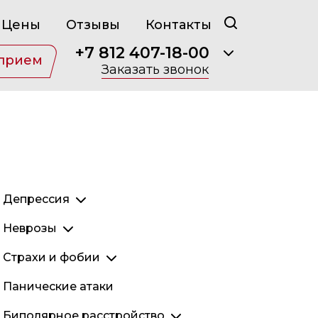
Цены
Отзывы
Контакты
+7 812 407-18-00
 прием
Заказать звонок
Депрессия
Депрессия у женщин
Неврозы
Реактивная депрессия
Обсессивно-компульсивное расстройство
Страхи и фобии
Дистимия
Истерический невроз
Танатофобия
Панические атаки
Ангедония
Тревожный невроз
Клаустрофобия
Биполярное расстройство