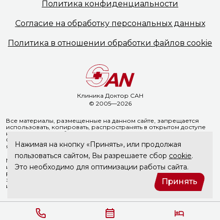
Политика
конфиденциальности
Согласие на обработку
персональных данных
Политика в отношении
обработки файлов cookie
Клиника Доктор САН
© 2005—2026
Все материалы, размещенные на данном сайте, запрещается
использовать, копировать, распространять в открытом доступе
на иных ресурсах без предварительного письменного согласия
ООО «Доктор Сан». Указание ссылки на источник информации
Нажимая на кнопку «Принять», или продолжая
является обязательным.
пользоваться сайтом, Вы разрешаете сбор
cookie
.
Материалы, размещенные на данной странице, носят
Это необходимо для оптимизации работы сайта.
информационный характер и не являются медицинскими
рекомендациями. ООО «Доктор Сан» не несёт ответственности
за возможные негативные последствия, возникшие в результате
Принять
использования информации, размещенной на сайте doctorsan.ru.