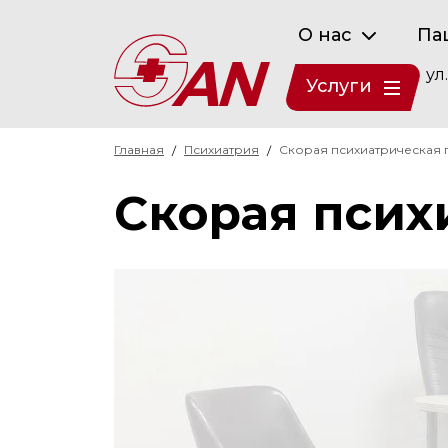
О нас
Па
ул
Услуги
Главная
Психиатрия
Скорая психиатрическая
Скорая псих