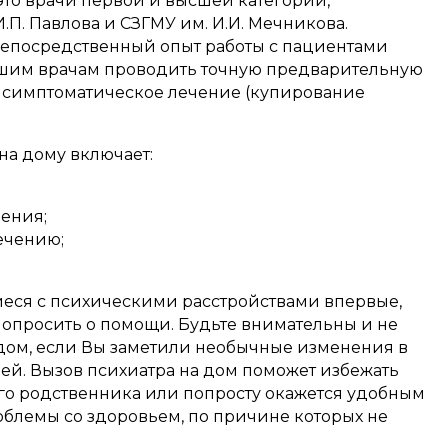
то врачи первой и высшей категорий,
П. Павлова и СЗГМУ им. И.И. Мечникова.
епосредственный опыт работы с пациентами
нашим врачам проводить точную предварительную
е симптоматическое лечение (купирование
на дому включает:
ения;
ечению;
иеся с психическими расстройствами впервые,
попросить о помощи. Будьте внимательны и не
дом, если Вы заметили необычные изменения в
й. Вызов психиатра на дом поможет избежать
го родственника или попросту окажется удобным
блемы со здоровьем, по причине которых не