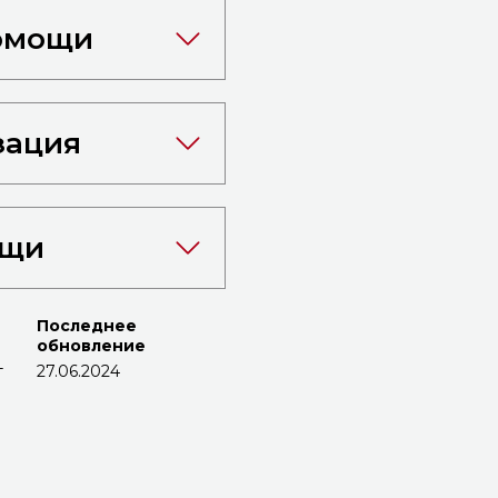
помощи
зация
ощи
Последнее
обновление
т
27.06.2024