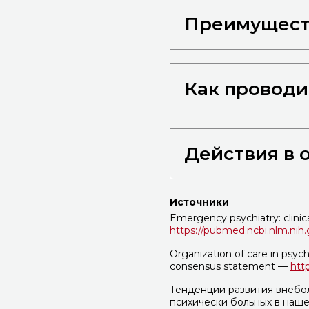
Преимущест
Как проводи
Действия в 
Источники
Emergency psychiatry: clinic
https://pubmed.ncbi.nlm.nih
Organization of care in psychi
consensus statement —
http
Тенденции развития внебо
психически больных в наше