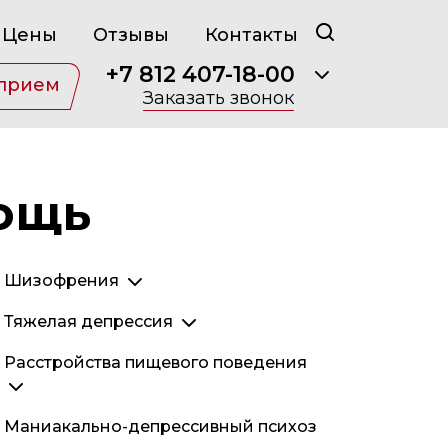
Цены
Отзывы
Контакты
+7 812 407-18-00
 прием
Заказать звонок
мощь
Шизофрения
Параноидная шизофрения
Тяжелая депрессия
Кататоническая шизофрения
Затяжная депрессия
Расстройства пищевого поведения
Простая шизофрения
Эндогенная депрессия
Гебефреническая шизофрения
Послеродовая депрессия
Анорексия
Маниакально-депрессивный психоз
Неврозоподобная шизофрения