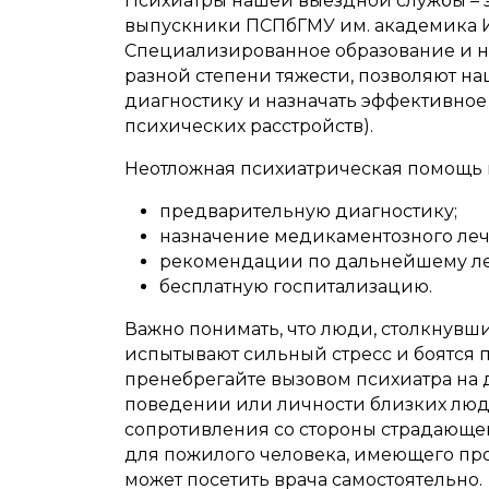
Психиатры нашей выездной службы – э
выпускники ПСПбГМУ им. академика И.
Специализированное образование и н
разной степени тяжести, позволяют 
диагностику и назначать эффективно
психических расстройств).
Неотложная психиатрическая помощь 
предварительную диагностику;
назначение медикаментозного леч
рекомендации по дальнейшему л
бесплатную госпитализацию.
Важно понимать, что люди, столкнувш
испытывают сильный стресс и боятся 
пренебрегайте вызовом психиатра на 
поведении или личности близких люде
сопротивления со стороны страдающе
для пожилого человека, имеющего про
может посетить врача самостоятельно.