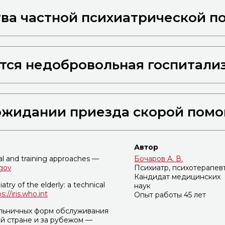
ва частной психиатрической 
тся недобровольная госпитали
ожидании приезда скорой пом
Автор
al and training approaches —
Бочаров А. В.
.gov
Психиатр, психотерапев
Кандидат медицинских
atry of the elderly: a technical
наук
s://iris.who.int
Опыт работы 45 лет
льничных форм обслуживания
й стране и за рубежом —