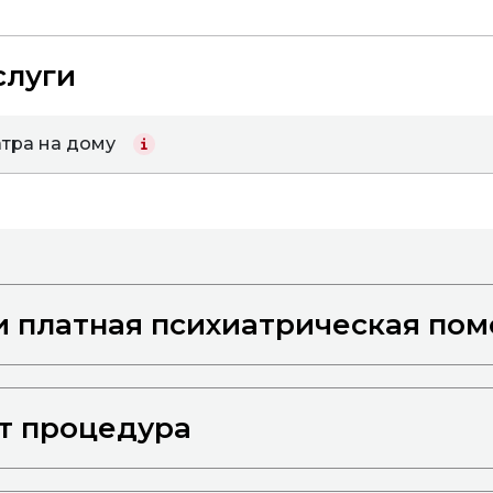
слуги
тра на дому
и платная психиатрическая по
т процедура